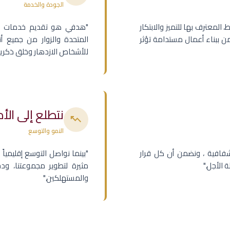
الجودة والخدمة
المعترف بها للتميز والابتكار
"هدفي هو تقديم خدمات ومرا
ؤمن ببناء أعمال مستدامة تؤثر
المتحدة والزوار من جميع أ
للأشخاص الازدهار وخلق ذكريا
نتطلع إلى الأ
trending_up
النمو والتوسع
شفافية ، ونضمن أن كل قرار
"بينما نواصل التوسع إقليمياً 
 الأجل."
مثيرة لتطوير مجموعتنا، و
والمستهلكين."