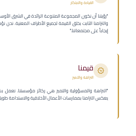
القيادة والابتكار
"رؤيتنا أن نكون المجموعة المتنوعة الرائدة في الشرق الأوسط، 
والتزامنا الثابت بخلق القيمة لجميع الأطراف المعنية. نحن ن
إيجاباً على مجتمعاتنا."
قيمنا
verified
النزاهة والتميز
"النزاهة والمسؤولية والتميز هي ركائز مؤسستنا. نعمل ب
يعكس التزامنا بممارسات الأعمال الأخلاقية والاستدامة طويلة