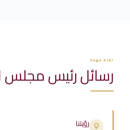
نقاط مهمة
رسائل رئيس مجلس ال
رؤيتنا
lightbulb