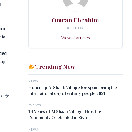
ا
Omran Ebrahim
n in
AUTHOR
cial
View all articles
uded
ajil
Trending Now
NEWS
Honoring Al Shaab Village for sponsoring the
international day of elderly people 2021
xt
EVENTS
14 Years of Al Shaab Village: How the
Community Celebrated in Style
NEWS