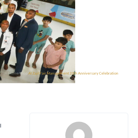
Home
/
Blog
/
Al Zajil Fair Management 20th Anniversary Celebration