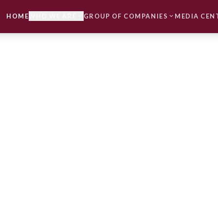
HOME
WHO WE ARE
GROUP OF COMPANIES
MEDIA CEN
expand_more
expand_more